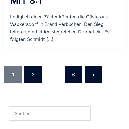
MIT 8:1
Lediglich einen Zähler könnten die Gäste aus
Wackersdorf in Brand verbuchen. Den Sieg
leiteten die beiden siegreichen Doppel ein. Es
folgten Schmidt […]
SEITENNUMMERIERUNG
1
2
…
6
>
DER
BEITRÄGE
Suchen
nach: