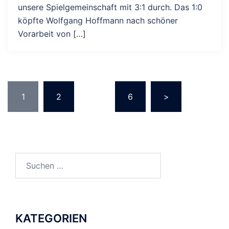
unsere Spielgemeinschaft mit 3:1 durch. Das 1:0
köpfte Wolfgang Hoffmann nach schöner
Vorarbeit von […]
SEITENNUMMERIERUNG
1
2
…
6
>
DER
BEITRÄGE
Suchen
nach:
KATEGORIEN