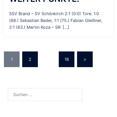
SSV Brand – SV Schönkirch 2:1 (0:0) Tore: 1:0
(68.) Sebastian Bader, 1:1 (75.) Fabian Gleißner,
2:1 (83.) Martin Koza – SR: […]
SEITENNUMMERIERUNG
1
2
…
18
>
DER
BEITRÄGE
Suchen
nach: