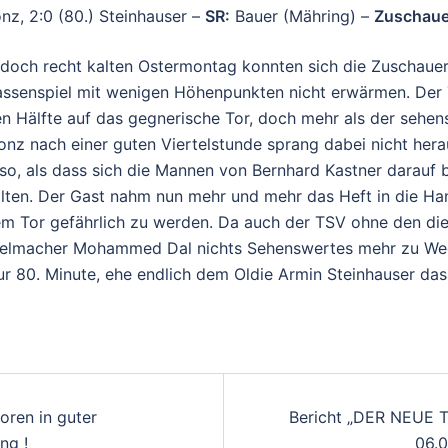
onz, 2:0 (80.) Steinhauser –
SR:
Bauer (Mähring) –
Zuschaue
 doch recht kalten Ostermontag konnten sich die Zuschaue
assenspiel mit wenigen Höhenpunkten nicht erwärmen. Der
en Hälfte auf das gegnerische Tor, doch mehr als der sehen
nz nach einer guten Viertelstunde sprang dabei nicht hera
so, als dass sich die Mannen von Bernhard Kastner darauf 
alten. Der Gast nahm nun mehr und mehr das Heft in die Ha
em Tor gefährlich zu werden. Da auch der TSV ohne den die
ielmacher Mohammed Dal nichts Sehenswertes mehr zu We
ur 80. Minute, ehe endlich dem Oldie Armin Steinhauser das
AGSNAVIGATION
oren in guter
Bericht „DER NEUE 
ng !
06.