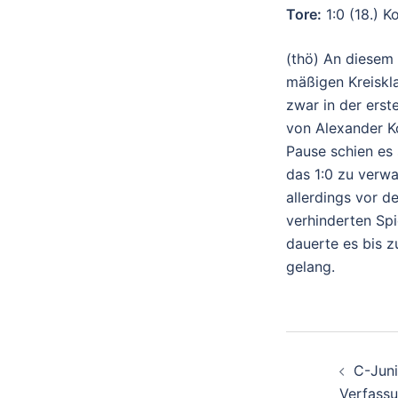
Tore:
1:0 (18.) K
(thö) An diesem
mäßigen Kreiskl
zwar in der erst
von Alexander Ko
Pause schien es 
das 1:0 zu verw
allerdings vor d
verhinderten Sp
dauerte es bis z
gelang.
BEITR
C-Juni
Verfassu