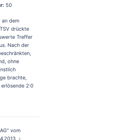
r:
50
r an dem
 TSV drückte
swerte Treffer
us. Nach der
beschränkten,
nd, ohne
nstlich
ge brachte,
 erlösende 2:0
TAG“ vom
04.2013