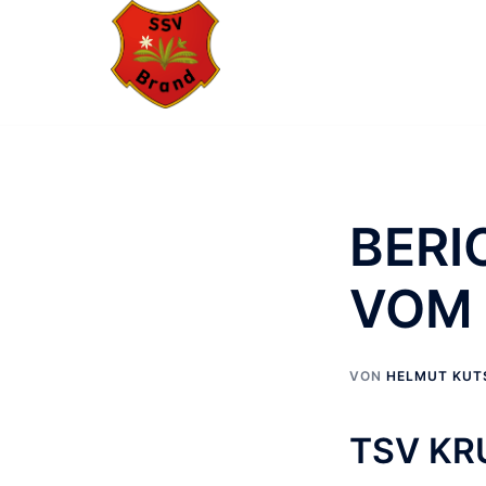
Zum
Inhalt
springen
BERI
VOM 
VON
HELMUT KUT
TSV KR