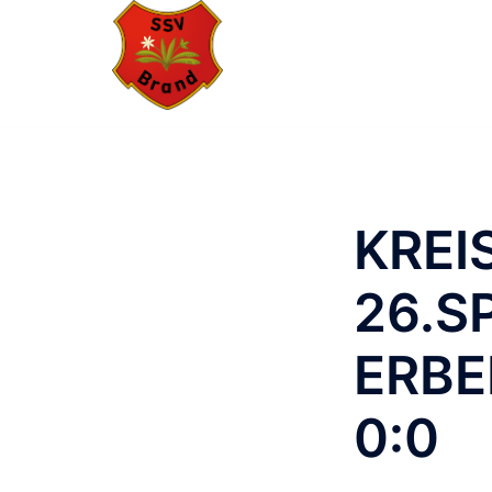
Zum
Inhalt
springen
KREI
26.S
ERBE
0:0