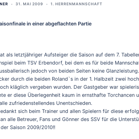
RNER
31. MAI 2009
1. HERRENMANNSCHAFT
isonfinale in einer abgeflachten Partie
t als letztjähriger Aufsteiger die Saison auf dem 7. Tabell
onspiel beim TSV Erbendorf, bei dem es für beide Mannscha
ussballerisch jedoch von beiden Seiten keine Glanzleistun
cker durch die beiden Roland`s in der 1. Halbzeit zwei hoc
doch kläglich vergeben wurden. Der Gastgeber war spieleri
te er diese Überlegenheit kaum in ernsthafte Torchancen 
alle zufriedenstellendes Unentschieden.
dankt sich beim Trainer und allen Spielern für diese erfolg
n alle Betreuer, Fans und Gönner des SSV für die Unterstü
 der Saison 2009/2010!!