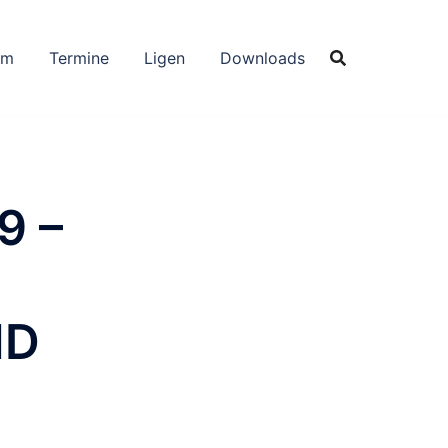
um
Termine
Ligen
Downloads
9 –
ND