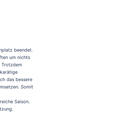
enplatz beendet.
ften um nichts
g. Trotzdem
hkarätige
sch das bessere
umsetzen. Somit
reiche Saison.
tzung.