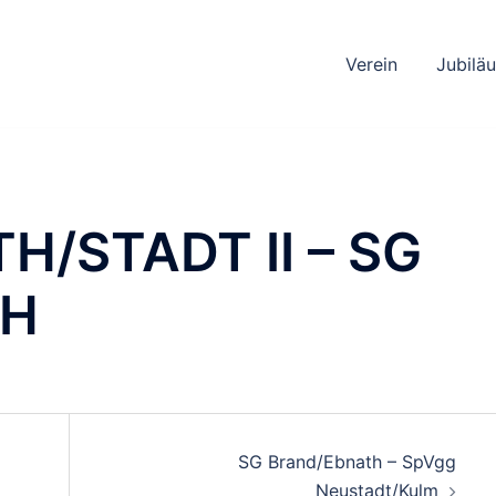
Verein
Jubilä
/STADT II – SG
TH
TION
SG Brand/Ebnath – SpVgg
Neustadt/Kulm