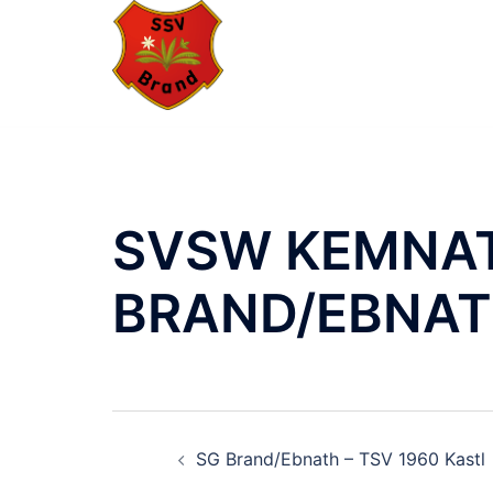
Zum
Inhalt
springen
SVSW KEMNATH
BRAND/EBNA
BEITRAGSNAVIGA
SG Brand/Ebnath – TSV 1960 Kastl