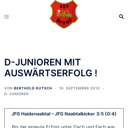
Zum
Inhalt
springen
D-JUNIOREN MIT
AUSWÄRTSERFOLG !
VON
BERTHOLD KUTSCH
16. SEPTEMBER 2010
D-JUNIOREN
JFG Haidenaabtal – JFG Naabtalkicker 3:5 (0:4)
Bis der erneute Erfolg unter Dach und Fach war,